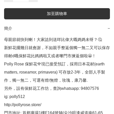
加至購物車
簡介
−
母親節就快到喇！大家諗到送咩比偉大嘅媽媽未呀？🤔

新鮮花擺幾日就會謝，不如親手整返個獨一無二又可以保存
得耐d嘅保鮮花比媽媽啦又或者嚟門市揀返個啦😬！

Polly Rose 保鮮花🌹現已接受預訂，採用日本花材(earth 
matters, roseamor, primavera) 可存放2-3年，全部人手製
作，獨一無二，可選有燈/無燈，玫瑰，康乃馨.

另外，設有保鮮花工作坊，查詢whatsapp: 94807576

ig: polly512 

http://pollyrose.store/

門市地址: 首都廣場1樓F164號舖(尖沙咀漆咸道南61-65