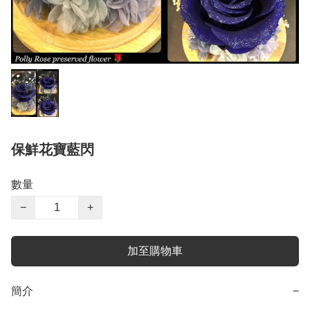
保鮮花寶藍閃
數量
−
+
加至購物車
簡介
−