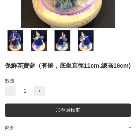
保鮮花寶藍（有燈，底坐直徑11cm,總高16cm)
數量
−
+
加至購物車
簡介
−