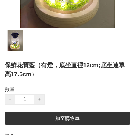
保鮮花寶藍（有燈，底坐直徑12cm;底坐連罩
高17.5cm）
數量
−
+
加至購物車