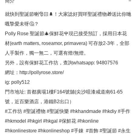
簡介
−
就快到聖誕節喇🎅🏻🌲！大家諗好買咩聖誕禮物🎁送比你哋
嘅摯愛未呀🤔？

Polly Rose 聖誕節🎄保鮮花🌹現已接受預訂，採用日本花
材(earth matters, roseamor, primavera) 可存放2-3年，全部
人手製作，獨一無二，可選有燈/無燈。

另外，設有保鮮花工作坊，查詢whatsapp: 94807576 

網址：http://pollyrose.store/

ig: polly512 

門市地址: 首都廣場1樓F164號舖(尖沙咀漆咸道南61-65
號，近百樂酒店，港鐵B2出口）

#工作坊 #聖誕禮物 #聖誕快樂 #hkhandmade #hkdiy #手作 
#hkmodel #hkgirl #hkgal #保鮮花 #hkonline 
#hkonlinestore #hkonlineshop #手錬  #首飾 #聖誕節 #永生