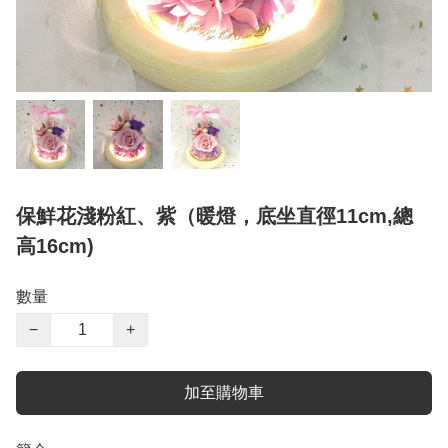
保鮮花淺粉紅、紫（暖燈，底坐直徑11cm,總
高16cm)
數量
−
+
加至購物車