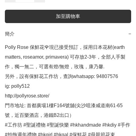
加至購物車
簡介
−
Polly Rose 保鮮花🌹現已接受預訂，採用日本花材(earth 
matters, roseamor, primavera) 可存放2-3年，全部人手製
作，獨一無二，可選有燈/無燈，玫瑰，康乃馨.

另外，設有保鮮花工作坊，查詢whatsapp: 94807576

ig: polly512 

http://pollyrose.store/

門市地址: 首都廣場1樓F164號舖(尖沙咀漆咸道南61-65
號，近百樂酒店，港鐵B2出口）

#工作坊 #聖誕禮物 #聖誕快樂 #hkhandmade #hkdiy #手作 
#拍拖週年禮物 #hkgirl #hkgal #保鮮花 #母親節花束 