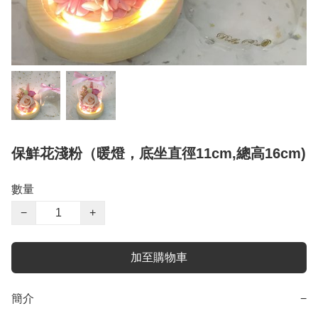
保鮮花淺粉（暖燈，底坐直徑11cm,總高16cm)
數量
−
+
加至購物車
簡介
−