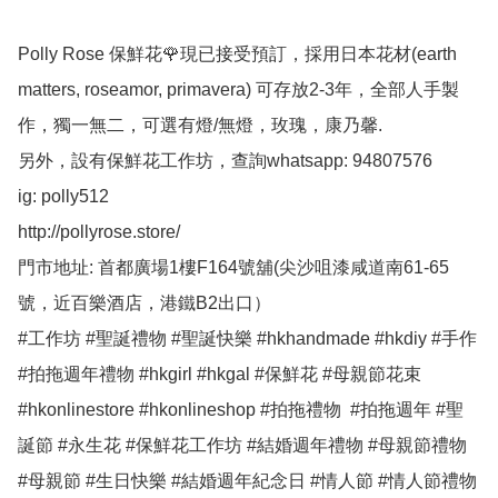
Polly Rose 保鮮花🌹現已接受預訂，採用日本花材(earth 
matters, roseamor, primavera) 可存放2-3年，全部人手製
作，獨一無二，可選有燈/無燈，玫瑰，康乃馨.

另外，設有保鮮花工作坊，查詢whatsapp: 94807576

ig: polly512 

http://pollyrose.store/

門市地址: 首都廣場1樓F164號舖(尖沙咀漆咸道南61-65
號，近百樂酒店，港鐵B2出口）

#工作坊 #聖誕禮物 #聖誕快樂 #hkhandmade #hkdiy #手作 
#拍拖週年禮物 #hkgirl #hkgal #保鮮花 #母親節花束 
#hkonlinestore #hkonlineshop #拍拖禮物  #拍拖週年 #聖
誕節 #永生花 #保鮮花工作坊 #結婚週年禮物 #母親節禮物 
#母親節 #生日快樂 #結婚週年紀念日 #情人節 #情人節禮物 