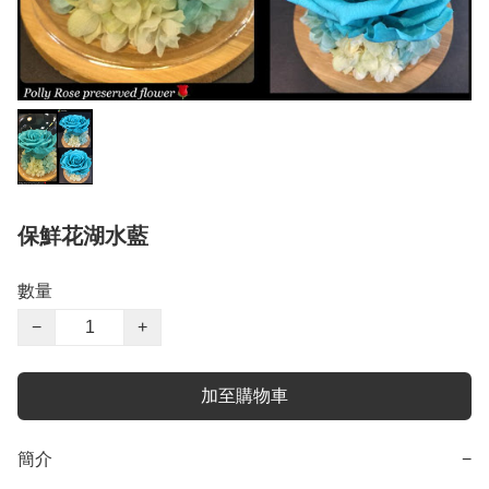
保鮮花湖水藍
數量
−
+
加至購物車
簡介
−