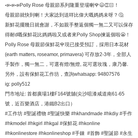
📣📣📣Polly Rose 母親節系列隆重登場喇🌹😄👏🏻！

母親節就快到喇！大家諗到送咩比偉大嘅媽媽未呀？🤔

新鮮花擺幾日就會謝，不如親手整返個獨一無二又可以保存
得耐d嘅保鮮花比媽媽啦又或者來Polly Shop揀返個啦😬！

Polly Rose 母親節保鮮花🌹現已接受預訂，採用日本花材
(earth matters, roseamor, primavera) 可存放2-3年，全部人
手製作，獨一無二，可選有燈/無燈, 花可選玫瑰，康乃馨.

另外，設有保鮮花工作坊，查詢whatsapp: 94807576

ig: polly512 

門市地址: 首都廣場1樓F164號舖(尖沙咀漆咸道南61-65
號，近百樂酒店，港鐵B2出口）

#工作坊 #聖誕禮物 #聖誕快樂 #hkhandmade #hkdiy #手作 
#hkmodel #hkgirl #hkgal #保鮮花 #hkonline 
#hkonlinestore #hkonlineshop #手錬  #首飾 #聖誕節 #永生