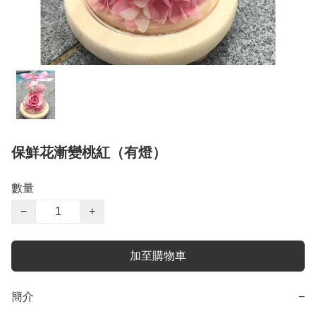
保鮮花漸變桃紅（有燈）
數量
−
+
加至購物車
簡介
−