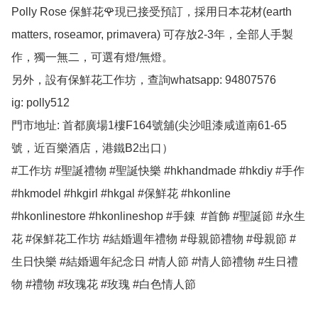
Polly Rose 保鮮花🌹現已接受預訂，採用日本花材(earth 
matters, roseamor, primavera) 可存放2-3年，全部人手製
作，獨一無二，可選有燈/無燈。

另外，設有保鮮花工作坊，查詢whatsapp: 94807576

ig: polly512 

門市地址: 首都廣場1樓F164號舖(尖沙咀漆咸道南61-65
號，近百樂酒店，港鐵B2出口）

#工作坊 #聖誕禮物 #聖誕快樂 #hkhandmade #hkdiy #手作 
#hkmodel #hkgirl #hkgal #保鮮花 #hkonline 
#hkonlinestore #hkonlineshop #手錬  #首飾 #聖誕節 #永生
花 #保鮮花工作坊 #結婚週年禮物 #母親節禮物 #母親節 #
生日快樂 #結婚週年紀念日 #情人節 #情人節禮物 #生日禮
物 #禮物 #玫瑰花 #玫瑰 #白色情人節