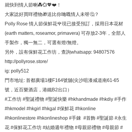
就快到情人節喇💑💞💖❤️！

大家諗好買咩禮物🎁送比你哋嘅情人未呀🤔？

Polly Rose 情人節保鮮花🌹現已接受預訂，採用日本花材
(earth matters, roseamor, primavera) 可存放2-3年，全部人
手製作，獨一無二，可選有燈/無燈。

另外，設有保鮮花工作坊，查詢whatsapp: 94807576

http://pollyrose.store/

ig: polly512 

門市地址: 首都廣場1樓F164號舖(尖沙咀漆咸道南61-65
號，近百樂酒店，港鐵B2出口）

#工作坊 #聖誕禮物 #聖誕快樂 #hkhandmade #hkdiy #手作 
#hkmodel #hkgirl #hkgal #保鮮花 #hkonline 
#hkonlinestore #hkonlineshop #手錬  #首飾 #聖誕節 #永生
花 #保鮮花工作坊 #結婚週年禮物 #母親節禮物 #母親節 #