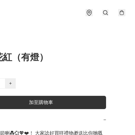
花紅（有燈）
+
加至購物車
−
喇💑💞💖❤️！ 大家諗好買咩禮物🎁送比你哋嘅