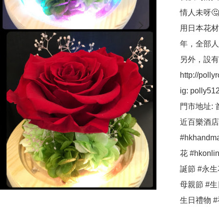
情人未呀🤔
用日本花材(ear
年，全部人
另外，設有保鮮
http://pollyr
ig: polly512 
門市地址: 
近百樂酒店，
#hkhandma
花 #hkonli
誕節 #永生
母親節 #生
生日禮物 #