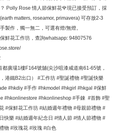
？ Polly Rose 情人節保鮮花🌹現已接受預訂，採
th matters, roseamor, primavera) 可存放2-3
手製作，獨一無二，可選有燈/無燈。 

花工作坊，查詢whatsapp: 94807576 

ose.store/ 

 

首都廣場1樓F164號舖(尖沙咀漆咸道南61-65號，
港鐵B2出口） #工作坊 #聖誕禮物 #聖誕快樂 
de #hkdiy #手作 #hkmodel #hkgirl #hkgal #保鮮
ne #hkonlinestore #hkonlineshop #手錬  #首飾 #聖
花 #保鮮花工作坊 #結婚週年禮物 #母親節禮物 #
日快樂 #結婚週年紀念日 #情人節 #情人節禮物 #
禮物 #玫瑰花 #玫瑰 #白色