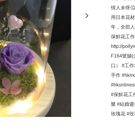
情人未呀🤔
用日本花材(ear
年，全部人
保鮮花工作坊，
http://po
F164號舖
口） #工作坊
手作 #hkmod
#hkonlin
#保鮮花工
樂 #結婚週
玫瑰花 #玫