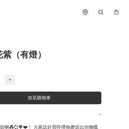
花紫（有燈）
+
加至購物車
−
喇💑💞💖❤️！ 大家諗好買咩禮物🎁送比你哋嘅