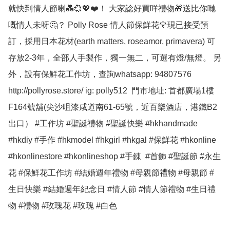
就快到情人節喇💑💞💖❤️！ 大家諗好買咩禮物🎁送比你哋
嘅情人未呀🤔？ Polly Rose 情人節保鮮花🌹現已接受預
訂，採用日本花材(earth matters, roseamor, primavera) 可
存放2-3年，全部人手製作，獨一無二，可選有燈/無燈。 另
外，設有保鮮花工作坊，查詢whatsapp: 94807576 
http://pollyrose.store/ ig: polly512  門市地址: 首都廣場1樓
F164號舖(尖沙咀漆咸道南61-65號，近百樂酒店，港鐵B2
出口） #工作坊 #聖誕禮物 #聖誕快樂 #hkhandmade 
#hkdiy #手作 #hkmodel #hkgirl #hkgal #保鮮花 #hkonline 
#hkonlinestore #hkonlineshop #手錬  #首飾 #聖誕節 #永生
花 #保鮮花工作坊 #結婚週年禮物 #母親節禮物 #母親節 #
生日快樂 #結婚週年紀念日 #情人節 #情人節禮物 #生日禮
物 #禮物 #玫瑰花 #玫瑰 #白色