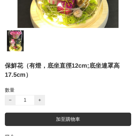
保鮮花（有燈，底坐直徑12cm;底坐連罩高
17.5cm）
數量
−
+
加至購物車