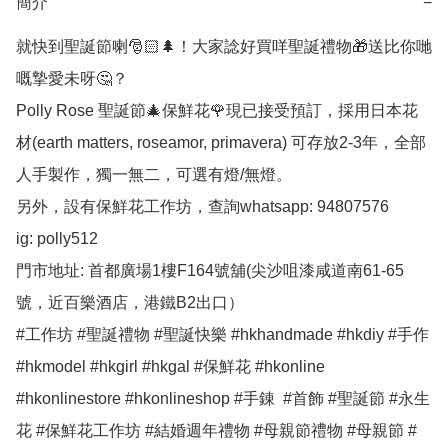
簡介
−
就快到聖誕節喇🎅🏻🌲！大家諗好買咩聖誕禮物🎁送比你哋
嘅摯愛未呀🤔？

Polly Rose 聖誕節🎄保鮮花🌹現已接受預訂，採用日本花
材(earth matters, roseamor, primavera) 可存放2-3年，全部
人手製作，獨一無二，可選有燈/無燈。

另外，設有保鮮花工作坊，查詢whatsapp: 94807576

ig: polly512 

門市地址: 首都廣場1樓F164號舖(尖沙咀漆咸道南61-65
號，近百樂酒店，港鐵B2出口）

#工作坊 #聖誕禮物 #聖誕快樂 #hkhandmade #hkdiy #手作 
#hkmodel #hkgirl #hkgal #保鮮花 #hkonline 
#hkonlinestore #hkonlineshop #手錬  #首飾 #聖誕節 #永生
花 #保鮮花工作坊 #結婚週年禮物 #母親節禮物 #母親節 #