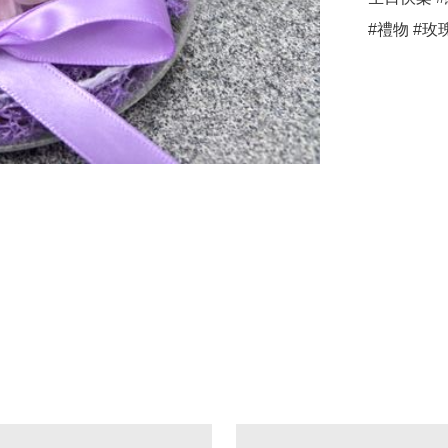
#禮物 #玫