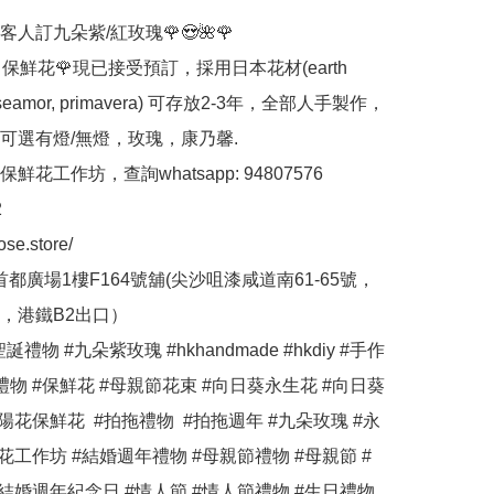
人訂九朵紫/紅玫瑰🌹😍🌺🌹

ose 保鮮花🌹現已接受預訂，採用日本花材(earth 
 roseamor, primavera) 可存放2-3年，全部人手製作，
可選有燈/無燈，玫瑰，康乃馨.

花工作坊，查詢whatsapp: 94807576



ose.store/

首都廣場1樓F164號舖(尖沙咀漆咸道南61-65號，
，港鐵B2出口）

誕禮物 #九朵紫玫瑰 #hkhandmade #hkdiy #手作 
禮物 #保鮮花 #母親節花束 #向日葵永生花 #向日葵
陽花保鮮花  #拍拖禮物  #拍拖週年 #九朵玫瑰 #永
花工作坊 #結婚週年禮物 #母親節禮物 #母親節 #
結婚週年紀念日 #情人節 #情人節禮物 #生日禮物 