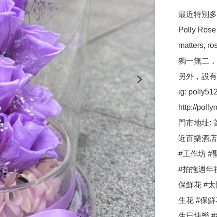
最近特別多客
Polly R
matters,
獨一無二，
另外，設有保鮮
ig: polly512 
http://pollyr
門市地址: 
近百樂酒店
#工作坊 #聖
#拍拖週年
保鮮花 #太
生花 #保鮮
生日快樂 #