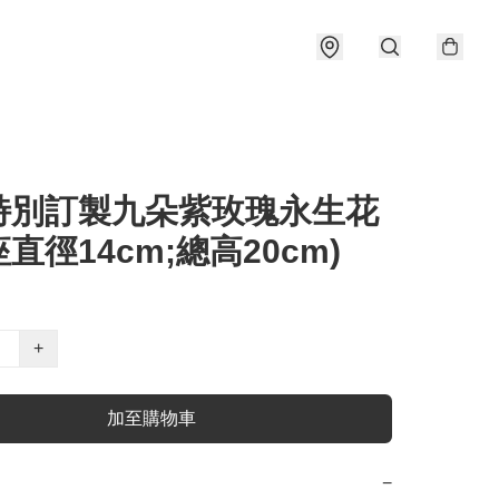
特別訂製九朵紫玫瑰永生花
直徑14cm;總高20cm)
+
加至購物車
−