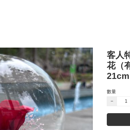
客人
花（有
21c
數量
−