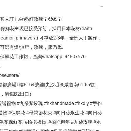
−
人訂九朵紫/紅玫瑰🌹😍🌺🌹

ose 保鮮花🌹現已接受預訂，採用日本花材(earth 
 roseamor, primavera) 可存放2-3年，全部人手製作，
可選有燈/無燈，玫瑰，康乃馨.

花工作坊，查詢whatsapp: 94807576



ose.store/

首都廣場1樓F164號舖(尖沙咀漆咸道南61-65號，
，港鐵B2出口）

誕禮物 #九朵紫玫瑰 #hkhandmade #hkdiy #手作 
禮物 #保鮮花 #母親節花束 #向日葵永生花 #向日葵
陽花保鮮花  #拍拖禮物  #拍拖週年 #九朵玫瑰 #永