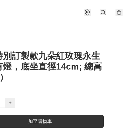
特別訂製款九朵紅玫瑰永生
燈，底坐直徑14cm; 總高
m）
+
加至購物車