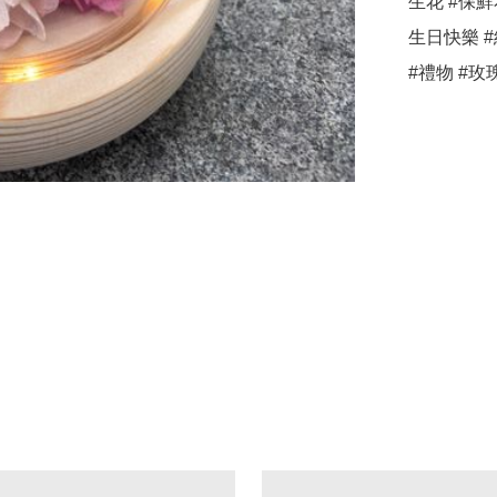
生花 #保鮮
生日快樂 #
#禮物 #玫