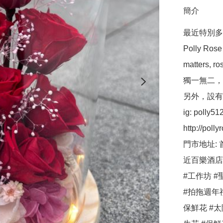
簡介
最近特別多客
Polly R
matters,
獨一無二，
另外，設有保鮮
ig: polly512 
http://pollyr
門市地址: 
近百樂酒店
#工作坊 #聖
#拍拖週年
保鮮花 #太