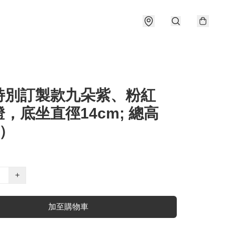
特別訂製款九朵紫、粉紅
，底坐直徑14cm; 總高
m）
+
加至購物車