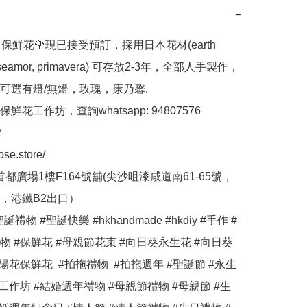
−
ose 保鮮花🌹現已接受預訂，採用日本花材(earth 
 roseamor, primavera) 可存放2-3年，全部人手製作，
可選有燈/無燈，玫瑰，康乃馨.

花工作坊，查詢whatsapp: 94807576



ose.store/

首都廣場1樓F164號舖(尖沙咀漆咸道南61-65號，
，港鐵B2出口）

誕禮物 #聖誕快樂 #hkhandmade #hkdiy #手作 #
物 #保鮮花 #母親節花束 #向日葵永生花 #向日葵
陽花保鮮花  #拍拖禮物  #拍拖週年 #聖誕節 #永生
工作坊 #結婚週年禮物 #母親節禮物 #母親節 #生