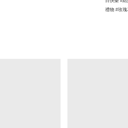
日快樂 #結
禮物 #玫瑰