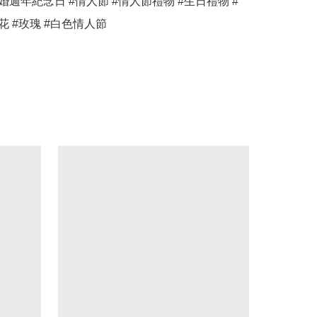
婚週年紀念日 #情人節 #情人節禮物 #生日禮物 #
花 #玫瑰 #白色情人節 