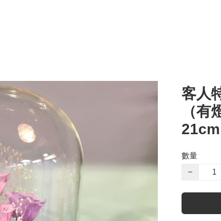
客人
（有燈
21c
數量
−