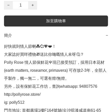
−
+
加至購物車
簡介
−
好快就到情人節喇💑💞💖❤️！

大家諗好買咩禮物🎁送比你哋嘅情人未呀🤔？

Polly Rose 情人節保鮮花🌹現已接受預訂，採用日本花材
(earth matters, roseamor, primavera) 可存放2-3年，全部人
手製作，獨一無二，可選有燈/無燈。

另外，設有保鮮花工作坊，查詢whatsapp: 94807576

http://pollyrose.store/

ig: polly512 

門市地址: 首都廣場1樓F164號舖(尖沙咀漆咸道南61-65