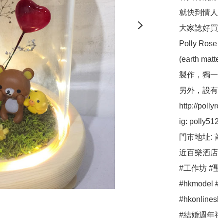
就快到情人節喇
大家諗好買
Polly 
(earth ma
製作，獨一
另外，設有保鮮
http://pollyr
ig: polly512 
門市地址: 
近百樂酒店
#工作坊 #聖
#hkmodel #
#hkonli
#結婚週年