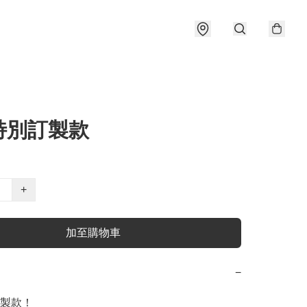
特別訂製款
+
加至購物車
−
製款！
