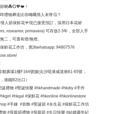
💑💞💖❤️！

咩禮物🎁送比你哋嘅情人未呀🤔？

Rose 情人節保鮮花🌹現已接受預訂，採用日本花材
tters, roseamor, primavera) 可存放2-3年，全部人手
無二，可選有燈/無燈。

花工作坊，查詢whatsapp: 94807576

ose.store/



首都廣場1樓F164號舖(尖沙咀漆咸道南61-65號，
，港鐵B2出口）

誕禮物 #聖誕快樂 #hkhandmade #hkdiy #手作 
hkgirl #hkgal #保鮮花 #hkonline #hkonlinestore 
neshop #手錬  #首飾 #聖誕節 #永生花 #保鮮花工作坊 
禮物 #母親節禮物 #母親節 #生日快樂 #結婚週年紀