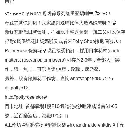
簡介
−
📣📣📣Polly Rose 母親節系列隆重登場喇🌹😄👏🏻！

母親節就快到喇！大家諗到送咩比偉大嘅媽媽未呀？🤔

新鮮花擺幾日就會謝，不如親手整返個獨一無二又可以保存
得耐d嘅保鮮花比媽媽啦又或者來Polly Shop揀返個啦😬！

Polly Rose 保鮮花🌹現已接受預訂，採用日本花材(earth 
matters, roseamor, primavera) 可存放2-3年，全部人手製
作，獨一無二，可選有燈/無燈，玫瑰，康乃馨.

另外，設有保鮮花工作坊，查詢whatsapp: 94807576

ig: polly512 

http://pollyrose.store/

門市地址: 首都廣場1樓F164號舖(尖沙咀漆咸道南61-65
號，近百樂酒店，港鐵B2出口）

#工作坊 #聖誕禮物 #聖誕快樂 #hkhandmade #hkdiy #手作 