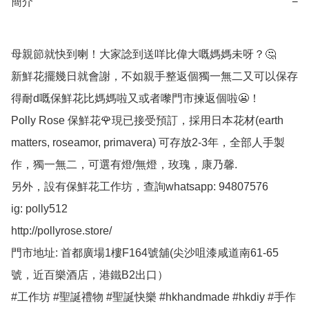
簡介
−
母親節就快到喇！大家諗到送咩比偉大嘅媽媽未呀？🤔

新鮮花擺幾日就會謝，不如親手整返個獨一無二又可以保存
得耐d嘅保鮮花比媽媽啦又或者嚟門市揀返個啦😬！

Polly Rose 保鮮花🌹現已接受預訂，採用日本花材(earth 
matters, roseamor, primavera) 可存放2-3年，全部人手製
作，獨一無二，可選有燈/無燈，玫瑰，康乃馨.

另外，設有保鮮花工作坊，查詢whatsapp: 94807576

ig: polly512 

http://pollyrose.store/

門市地址: 首都廣場1樓F164號舖(尖沙咀漆咸道南61-65
號，近百樂酒店，港鐵B2出口）

#工作坊 #聖誕禮物 #聖誕快樂 #hkhandmade #hkdiy #手作 