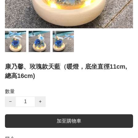
康乃馨、玫瑰款天藍（暖燈，底坐直徑11cm,
總高16cm)
數量
−
+
加至購物車