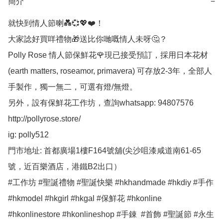
簡介
−
就快到情人節喇💑💞💖❤️！

大家諗好買咩禮物🎁送比你哋嘅情人未呀🤔？

Polly Rose 情人節保鮮花🌹現已接受預訂，採用日本花材
(earth matters, roseamor, primavera) 可存放2-3年，全部人
手製作，獨一無二，可選有燈/無燈。

另外，設有保鮮花工作坊，查詢whatsapp: 94807576

http://pollyrose.store/

ig: polly512 

門市地址: 首都廣場1樓F164號舖(尖沙咀漆咸道南61-65
號，近百樂酒店，港鐵B2出口）

#工作坊 #聖誕禮物 #聖誕快樂 #hkhandmade #hkdiy #手作 
#hkmodel #hkgirl #hkgal #保鮮花 #hkonline 
#hkonlinestore #hkonlineshop #手錬  #首飾 #聖誕節 #永生