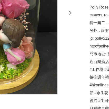
Polly R
matters,
獨一無二，
另外，設有保鮮
ig: polly512 
http://pollyr
門市地址: 
近百樂酒店
#工作坊 #聖
拍拖週年禮物 
#hkonlin
節 #永生花
親節 #生日
日禮物 #禮