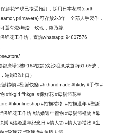
ose 保鮮花🌹現已接受預訂，採用日本花材(earth 
 roseamor, primavera) 可存放2-3年，全部人手製作，
可選有燈/無燈，玫瑰，康乃馨.

花工作坊，查詢whatsapp: 94807576



ose.store/

首都廣場1樓F164號舖(尖沙咀漆咸道南61-65號，
，港鐵B2出口）

誕禮物 #聖誕快樂 #hkhandmade #hkdiy #手作 #
#hkgirl #hkgal #保鮮花 #母親節花束 
estore #hkonlineshop #拍拖禮物  #拍拖週年 #聖誕
 #保鮮花工作坊 #結婚週年禮物 #母親節禮物 #母
快樂 #結婚週年紀念日 #情人節 #情人節禮物 #生
物 #玫瑰花 #玫瑰 #白色情人節 