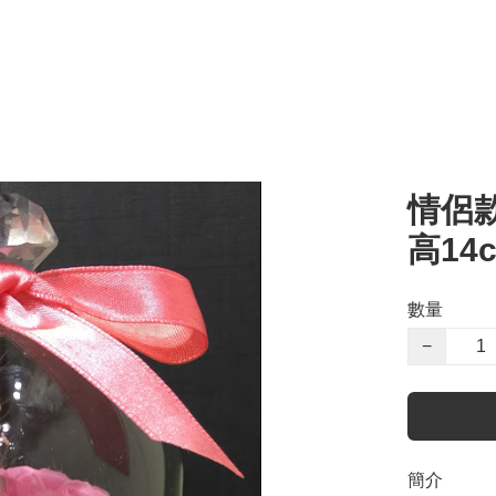
情侶款
高14c
數量
−
簡介