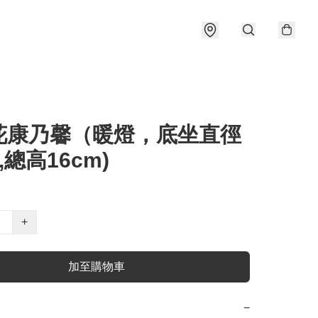
花康乃馨（暖燈，底坐直徑
,總高16cm)
+
加至購物車
−