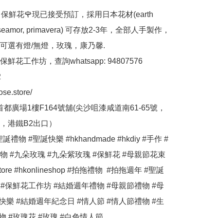
ose 保鮮花🌹現已接受預訂，採用日本花材(earth 
 roseamor, primavera) 可存放2-3年，全部人手製作，
可選有燈/無燈，玫瑰，康乃馨.

花工作坊，查詢whatsapp: 94807576



ose.store/

首都廣場1樓F164號舖(尖沙咀漆咸道南61-65號，
，港鐵B2出口）

誕禮物 #聖誕快樂 #hkhandmade #hkdiy #手作 #
 #九朵玫瑰 #九朵紫玫瑰 #保鮮花 #母親節花束 
estore #hkonlineshop #拍拖禮物  #拍拖週年 #聖誕
 #保鮮花工作坊 #結婚週年禮物 #母親節禮物 #母
快樂 #結婚週年紀念日 #情人節 #情人節禮物 #生
物 #玫瑰花 #玫瑰 #白色情人節