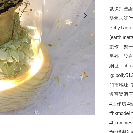
就快到聖誕
摯愛未呀🤔
Polly 
(earth ma
製作，獨一
另外，設有保鮮
網址：http://p
ig: polly512 
門市地址: 
近百樂酒店
#工作坊 #聖
#hkmodel #
#hkonli
#結婚週年