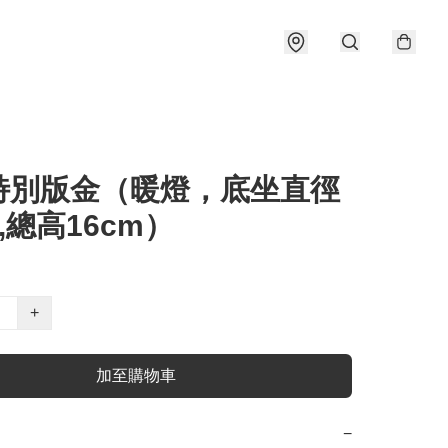
特別版金（暖燈，底坐直徑
m,總高16cm）
+
加至購物車
−