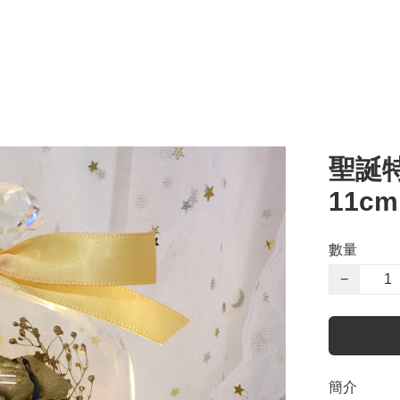
聖誕
11c
數量
−
簡介