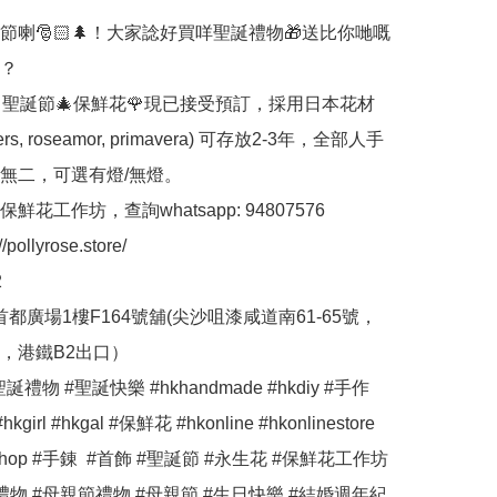
節喇🎅🏻🌲！大家諗好買咩聖誕禮物🎁送比你哋嘅
？

Rose 聖誕節🎄保鮮花🌹現已接受預訂，採用日本花材
tters, roseamor, primavera) 可存放2-3年，全部人手
無二，可選有燈/無燈。

花工作坊，查詢whatsapp: 94807576 

ollyrose.store/



首都廣場1樓F164號舖(尖沙咀漆咸道南61-65號，
，港鐵B2出口）

誕禮物 #聖誕快樂 #hkhandmade #hkdiy #手作 
hkgirl #hkgal #保鮮花 #hkonline #hkonlinestore 
neshop #手錬  #首飾 #聖誕節 #永生花 #保鮮花工作坊 
禮物 #母親節禮物 #母親節 #生日快樂 #結婚週年紀