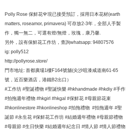
Polly Rose 保鮮花🌹現已接受預訂，採用日本花材(earth 
matters, roseamor, primavera) 可存放2-3年，全部人手製
作，獨一無二，可選有燈/無燈，玫瑰，康乃馨.

另外，設有保鮮花工作坊，查詢whatsapp: 94807576

ig: polly512 

http://pollyrose.store/

門市地址: 首都廣場1樓F164號舖(尖沙咀漆咸道南61-65
號，近百樂酒店，港鐵B2出口）

#工作坊 #聖誕禮物 #聖誕快樂 #hkhandmade #hkdiy #手作 
#拍拖週年禮物 #hkgirl #hkgal #保鮮花 #母親節花束 
#hkonlinestore #hkonlineshop #拍拖禮物  #拍拖週年 #聖
誕節 #永生花 #保鮮花工作坊 #結婚週年禮物 #母親節禮物 
#母親節 #生日快樂 #結婚週年紀念日 #情人節 #情人節禮物 