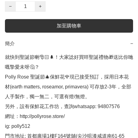
−
+
加至購物車
簡介
−
就快到聖誕節喇🎅🏻🌲！大家諗好買咩聖誕禮物🎁送比你哋
嘅摯愛未呀🤔？

Polly Rose 聖誕節🎄保鮮花🌹現已接受預訂，採用日本花
材(earth matters, roseamor, primavera) 可存放2-3年，全部
人手製作，獨一無二，可選有燈/無燈。

另外，設有保鮮花工作坊，查詢whatsapp: 94807576 

網址：http://pollyrose.store/

ig: polly512 

門市地址: 首都廣場1樓F164號舖(尖沙咀漆咸道南61-65