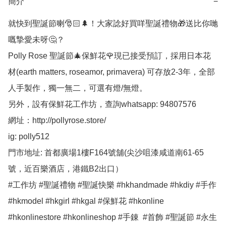
簡介
−
就快到聖誕節喇🎅🏻🌲！大家諗好買咩聖誕禮物🎁送比你哋
嘅摯愛未呀🤔？

Polly Rose 聖誕節🎄保鮮花🌹現已接受預訂，採用日本花
材(earth matters, roseamor, primavera) 可存放2-3年，全部
人手製作，獨一無二，可選有燈/無燈。

另外，設有保鮮花工作坊，查詢whatsapp: 94807576 

網址：http://pollyrose.store/

ig: polly512 

門市地址: 首都廣場1樓F164號舖(尖沙咀漆咸道南61-65
號，近百樂酒店，港鐵B2出口）

#工作坊 #聖誕禮物 #聖誕快樂 #hkhandmade #hkdiy #手作 
#hkmodel #hkgirl #hkgal #保鮮花 #hkonline 
#hkonlinestore #hkonlineshop #手錬  #首飾 #聖誕節 #永生