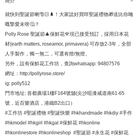
簡介
−
就快到聖誕節喇🎅🏻🌲！大家諗好買咩聖誕禮物🎁送比你哋
嘅摯愛未呀🤔？

Polly Rose 聖誕節🎄保鮮花🌹現已接受預訂，採用日本花
材(earth matters, roseamor, primavera) 可存放2-3年，全部
人手製作，獨一無二，可選有燈/無燈。

另外，設有保鮮花工作坊，查詢whatsapp: 94807576 

網址：http://pollyrose.store/

ig: polly512 

門市地址: 首都廣場1樓F164號舖(尖沙咀漆咸道南61-65
號，近百樂酒店，港鐵B2出口）

#工作坊 #聖誕禮物 #聖誕快樂 #hkhandmade #hkdiy #手作 
#hkmodel #hkgirl #hkgal #保鮮花 #hkonline 
#hkonlinestore #hkonlineshop  #聖誕節 #永生花 #保鮮花